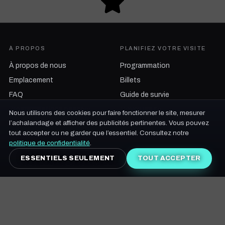
À PROPOS
PLANIFIEZ VOTRE VISITE
À propos de nous
Programmation
Emplacement
Billets
FAQ
Guide de survie
Programmations passées
Covoiturage
Nous utilisons des cookies pour faire fonctionner le site, mesurer
l’achalandage et afficher des publicités pertinentes. Vous pouvez
tout accepter ou ne garder que l’essentiel. Consultez notre
NOS ENGAGEMENTS
MÉDIAS
politique de confidentialité
.
Durabilité
Photos
ESSENTIELS SEULEMENT
TOUT ACCEPTER
Diversité, égalité et équité
Vidéos
Sécurité et bien-être
Musique
Code de conduite
Affiches
IMPLIQUEZ-VOUS