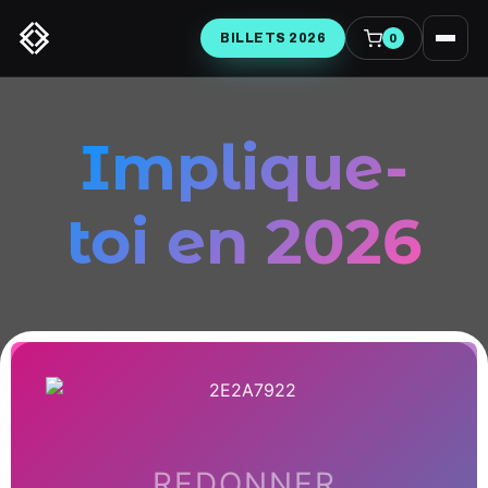
BILLETS 2026
0
Implique-
toi en 2026
REDONNER